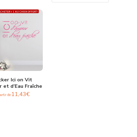
CHETER = 1 AU CHOIX OFFERT !
cker Ici on Vit
 et d’Eau Fraîche
11,43
€
artir de