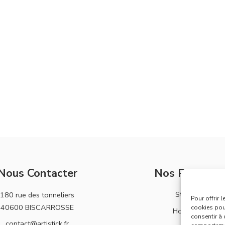
Nous Contacter
Nos Produits
Stickers
180 rue des tonneliers
Pour offrir 
40600 BISCARROSSE
cookies pour
Horloges
consentir à 
contact@artistick.fr