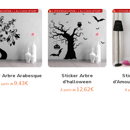
 ACHETER = 1 AU CHOIX OFFERT !
1 STICKER ACHETER = 1 AU CHOIX OFFERT !
1 STICKER A
r Arbre Arabesque
Sticker Arbre
Sti
d’halloween
d’Amour
9,43
€
 partir de
12,62
€
À partir de
À p