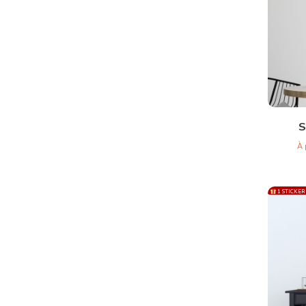
S
À 
1 STICKER