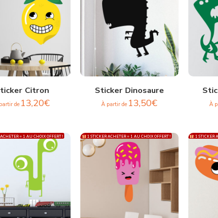
ticker Citron
Sticker Dinosaure
Sti
13,20
€
13,50
€
partir de
À partir de
À p
 ACHETER = 1 AU CHOIX OFFERT !
1 STICKER ACHETER = 1 AU CHOIX OFFERT !
1 STICKER A