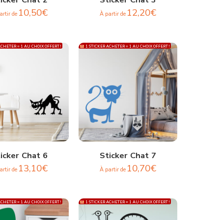
10,50
€
12,20
€
artir de
À partir de
CHETER = 1 AU CHOIX OFFERT !
1 STICKER ACHETER = 1 AU CHOIX OFFERT !
icker Chat 6
Sticker Chat 7
13,10
€
10,70
€
artir de
À partir de
CHETER = 1 AU CHOIX OFFERT !
1 STICKER ACHETER = 1 AU CHOIX OFFERT !