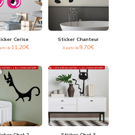
icker Cerise
Sticker Chanteur
11,20
€
9,70
€
artir de
À partir de
CHETER = 1 AU CHOIX OFFERT !
1 STICKER ACHETER = 1 AU CHOIX OFFERT !
icker Chat 2
Sticker Chat 3