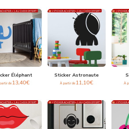
 ACHETER = 1 AU CHOIX OFFERT !
1 STICKER ACHETER = 1 AU CHOIX OFFERT !
1 STICKER A
icker Éléphant
Sticker Astronaute
S
13,40
€
11,10
€
partir de
À partir de
À p
 ACHETER = 1 AU CHOIX OFFERT !
1 STICKER ACHETER = 1 AU CHOIX OFFERT !
1 STICKER A