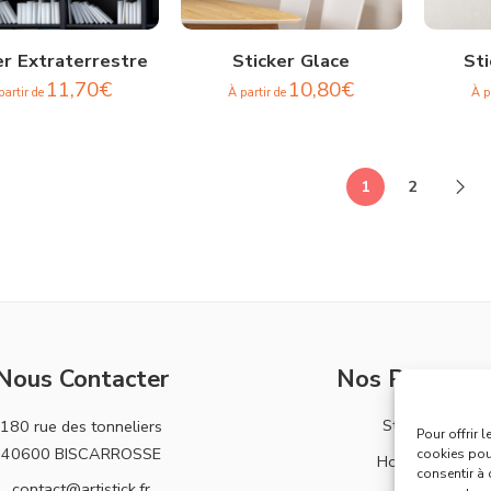
er Extraterrestre
Sticker Glace
St
11,70
€
10,80
€
partir de
À partir de
À p
1
2
Nous Contacter
Nos Produits
Stickers
180 rue des tonneliers
Pour offrir 
40600 BISCARROSSE
cookies pour
Horloges
consentir à 
contact@artistick.fr