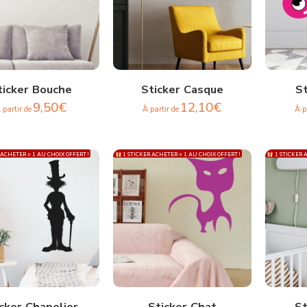
ticker Bouche
Sticker Casque
St
9,50
€
12,10
€
 partir de
À partir de
À p
 ACHETER = 1 AU CHOIX OFFERT !
1 STICKER ACHETER = 1 AU CHOIX OFFERT !
1 STICKER A
cker Chapelier
Sticker Chat
St