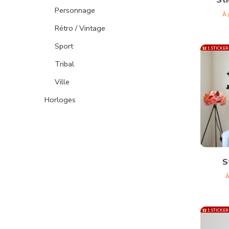
Personnage
À 
Rétro / Vintage
Sport
1 STICKER
Tribal
Ville
Horloges
S
À
1 STICKER