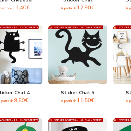
11,40
€
12,90
€
partir de
À partir de
À p
 ACHETER = 1 AU CHOIX OFFERT !
1 STICKER ACHETER = 1 AU CHOIX OFFERT !
1 STICKER A
ticker Chat 4
Sticker Chat 5
St
9,80
€
11,50
€
 partir de
À partir de
À p
 ACHETER = 1 AU CHOIX OFFERT !
1 STICKER ACHETER = 1 AU CHOIX OFFERT !
1 STICKER A