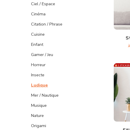
Ciel / Espace
Cinéma
Citation / Phrase
Cuisine
S
Enfant
À
Gamer / Jeu
Horreur
1 STICKER
Insecte
Ludique
Mer / Nautique
Musique
Nature
Origami
Sti