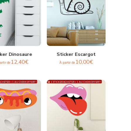
cker Dinosaure
Sticker Escargot
12,40
€
10,00
€
artir de
À partir de
CHETER = 1 AU CHOIX OFFERT !
1 STICKER ACHETER = 1 AU CHOIX OFFERT !