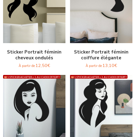
Sticker Portrait féminin
Sticker Portrait féminin
cheveux ondulés
coiffure élégante
12,50
€
13,10
€
À partir de
À partir de
1 STICKER ACHETER = 1 AU CHOIX OFFERT !
1 STICKER ACHETER = 1 AU CHOIX OFFERT !