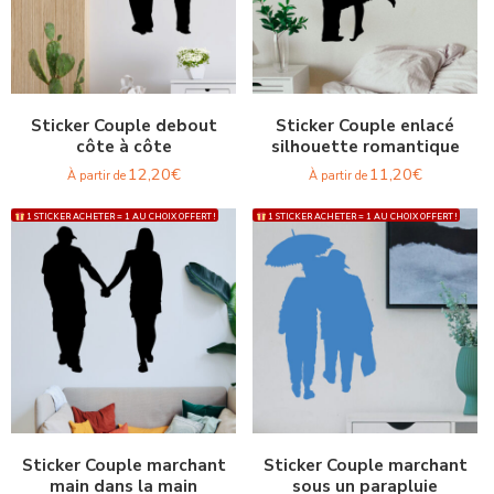
Sticker Couple debout
Sticker Couple enlacé
côte à côte
silhouette romantique
12,20
€
11,20
€
À partir de
À partir de
1 STICKER ACHETER = 1 AU CHOIX OFFERT !
1 STICKER ACHETER = 1 AU CHOIX OFFERT !
Sticker Couple marchant
Sticker Couple marchant
main dans la main
sous un parapluie