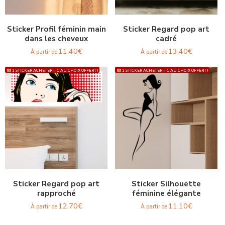
Sticker Profil féminin main
Sticker Regard pop art
dans les cheveux
cadré
11,40
€
13,40
€
À partir de
À partir de
1 STICKER ACHETER = 1 AU CHOIX OFFERT !
1 STICKER ACHETER = 1 AU CHOIX OFFERT !
Sticker Regard pop art
Sticker Silhouette
rapproché
féminine élégante
12,70
€
11,10
€
À partir de
À partir de