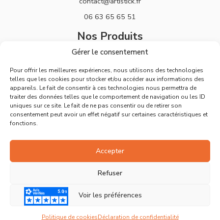
contact@artistick.fr
06 63 65 65 51
Nos Produits
Gérer le consentement
Stickers
Pour offrir les meilleures expériences, nous utilisons des technologies
Horloges
telles que les cookies pour stocker et/ou accéder aux informations des
appareils. Le fait de consentir à ces technologies nous permettra de
Support
traiter des données telles que le comportement de navigation ou les ID
uniques sur ce site. Le fait de ne pas consentir ou de retirer son
Mentions Légales
consentement peut avoir un effet négatif sur certaines caractéristiques et
fonctions.
Politique de Retours
Conditions Générales de Vente
Accepter
Déclaration de confidentialité
Refuser
Politique de cookies
Voir les préférences
Ⓒ Tous droits réservés – Site réalisé par
Artistick
Politique de cookies
Déclaration de confidentialité