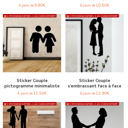
9,80
€
10,50
€
À partir de
À partir de
1 STICKER ACHETER = 1 AU CHOIX OFFERT !
1 STICKER ACHETER = 1 AU CHOIX OFFERT !
Sticker Couple
Sticker Couple
pictogramme minimaliste
s’embrassant face à face
11,50
€
12,90
€
À partir de
À partir de
1 STICKER ACHETER = 1 AU CHOIX OFFERT !
1 STICKER ACHETER = 1 AU CHOIX OFFERT !