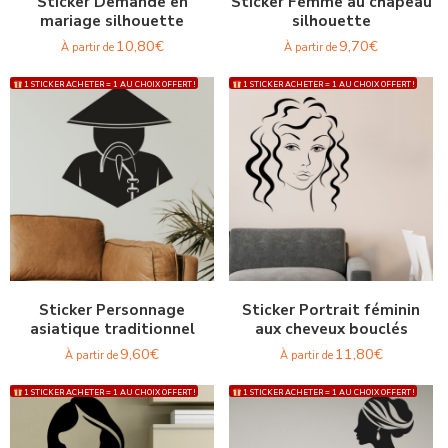
Sticker Demande en
Sticker Femme au chapeau
mariage silhouette
silhouette
10,80
€
9,70
€
À partir de
À partir de
1 STICKER ACHETER = 1 AU CHOIX OFFERT !
1 STICKER ACHETER = 1 AU CHOIX OFFERT !
Sticker Personnage
Sticker Portrait féminin
asiatique traditionnel
aux cheveux bouclés
9,60
€
11,80
€
À partir de
À partir de
1 STICKER ACHETER = 1 AU CHOIX OFFERT !
1 STICKER ACHETER = 1 AU CHOIX OFFERT !