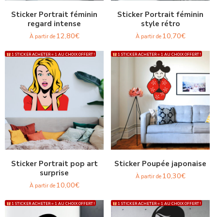
Sticker Portrait féminin
Sticker Portrait féminin
regard intense
style rétro
12,80
€
10,70
€
À partir de
À partir de
1 STICKER ACHETER = 1 AU CHOIX OFFERT !
1 STICKER ACHETER = 1 AU CHOIX OFFERT !
Sticker Portrait pop art
Sticker Poupée japonaise
surprise
10,30
€
À partir de
10,00
€
À partir de
1 STICKER ACHETER = 1 AU CHOIX OFFERT !
1 STICKER ACHETER = 1 AU CHOIX OFFERT !