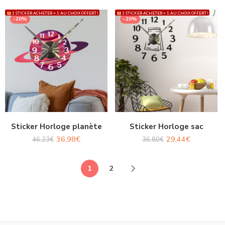
1 STICKER ACHETER = 1 AU CHOIX OFFERT !
1 STICKER ACHETER = 1 AU CHOIX OFFERT !
-20%
-20%
Sticker Horloge planète
Sticker Horloge sac
36,98
€
29,44
€
46,23
€
36,80
€
1
2