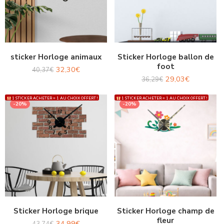
sticker Horloge animaux
Sticker Horloge ballon de
foot
32,30
€
40,37
€
29,03
€
36,29
€
1 STICKER ACHETER = 1 AU CHOIX OFFERT !
1 STICKER ACHETER = 1 AU CHOIX OFFERT !
-20%
-20%
Sticker Horloge brique
Sticker Horloge champ de
fleur
34,99
€