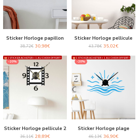
Sticker Horloge papillon
Sticker Horloge pellicule
30,98
€
35,02
€
38,72
€
43,78
€
1 STICKER ACHETER = 1 AU CHOIX OFFERT !
1 STICKER ACHETER = 1 AU CHOIX OFFERT !
-20%
-20%
Sticker Horloge pellicule 2
Sticker Horloge plage
28,89
€
36,90
€
36,11
€
46,13
€