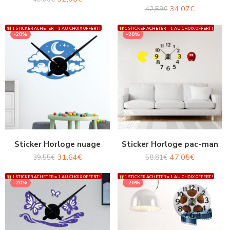
34,07
€
42,59
€
1 STICKER ACHETER = 1 AU CHOIX OFFERT !
1 STICKER ACHETER = 1 AU CHOIX OFFERT !
-20%
-20%
Sticker Horloge nuage
Sticker Horloge pac-man
31,64
€
47,05
€
39,55
€
58,81
€
1 STICKER ACHETER = 1 AU CHOIX OFFERT !
1 STICKER ACHETER = 1 AU CHOIX OFFERT !
-20%
-20%