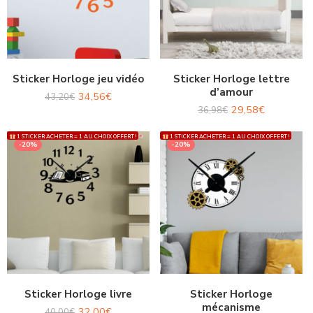
Sticker Horloge jeu vidéo
Sticker Horloge lettre
d’amour
34,56
€
43,20
€
29,58
€
36,98
€
1 STICKER ACHETER = 1 AU CHOIX OFFERT !
1 STICKER ACHETER = 1 AU CHOIX OFFERT !
-20%
-20%
Sticker Horloge livre
Sticker Horloge
mécanisme
32,00
€
40,00
€