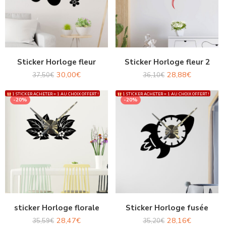
Sticker Horloge fleur
Sticker Horloge fleur 2
30,00
€
28,88
€
37,50
€
36,10
€
1 STICKER ACHETER = 1 AU CHOIX OFFERT !
1 STICKER ACHETER = 1 AU CHOIX OFFERT !
-20%
-20%
sticker Horloge florale
Sticker Horloge fusée
28,47
€
28,16
€
35,59
€
35,20
€