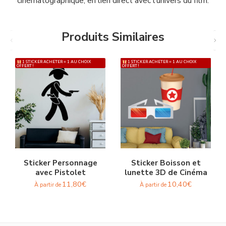
cinématographique, en lien direct avec l’univers du film.
Produits Similaires
1 STICKER ACHETER = 1 AU CHOIX
1 STICKER ACHETER = 1 AU CHOIX
OFFERT !
OFFERT !
Sticker Personnage
Sticker Boisson et
avec Pistolet
lunette 3D de Cinéma
11,80
€
10,40
€
À partir de
À partir de