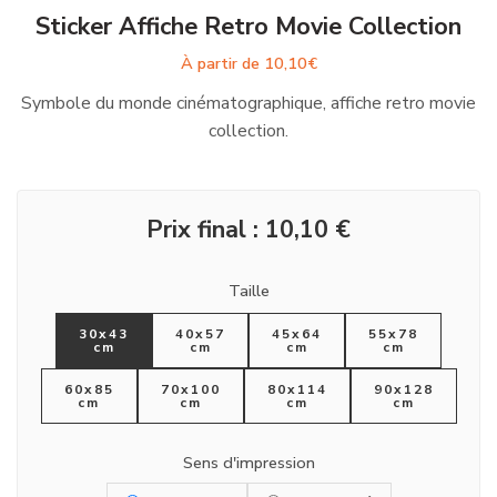
Sticker Affiche Retro Movie Collection
À partir de
10,10
€
Symbole du monde cinématographique, affiche retro movie
collection.
Prix final :
10,10
€
Taille
30x43
40x57
45x64
55x78
cm
cm
cm
cm
60x85
70x100
80x114
90x128
cm
cm
cm
cm
Sens d'impression