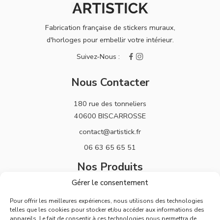
Fabrication française de stickers muraux,
d'horloges pour embellir votre intérieur.
Nous Contacter
180 rue des tonneliers
40600 BISCARROSSE
contact@artistick.fr
06 63 65 65 51
Nos Produits
Gérer le consentement
Stickers
Pour offrir les meilleures expériences, nous utilisons des technologies
Horloges
telles que les cookies pour stocker et/ou accéder aux informations des
appareils. Le fait de consentir à ces technologies nous permettra de