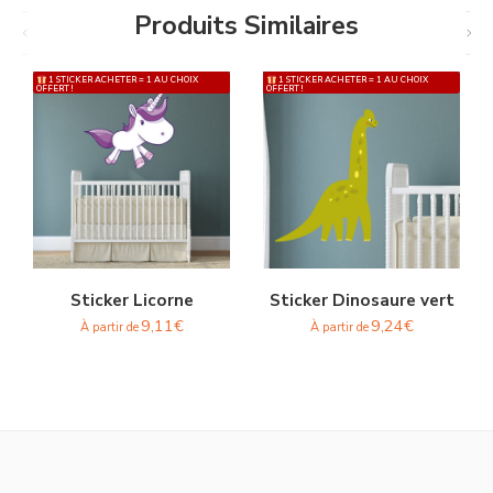
Produits Similaires
1 STICKER ACHETER = 1 AU CHOIX
1 STICKER ACHETER = 1 AU CHOIX
OFFERT !
OFFERT !
Sticker Licorne
Sticker Dinosaure vert
9,11
€
9,24
€
À partir de
À partir de