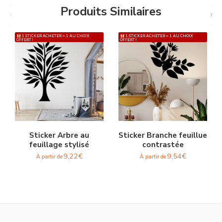
Produits Similaires
1 STICKER ACHETER = 1 AU CHOIX
1 STICKER ACHETER = 1 AU CHOIX
OFFERT !
OFFERT !
Sticker Arbre au
Sticker Branche feuillue
feuillage stylisé
contrastée
9,22
€
9,54
€
À partir de
À partir de