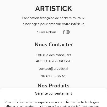
Fabrication française de stickers muraux,
d'horloges pour embellir votre intérieur.
Nous Contacter
180 rue des tonneliers
40600 BISCARROSSE
contact@artistick.fr
06 63 65 65 51
Nos Produits
Gérer le consentement
Stickers
Pour offrir les meilleures expériences, nous utilisons des technologies
Horloges
telles que les cookies pour stocker et/ou accéder aux informations des