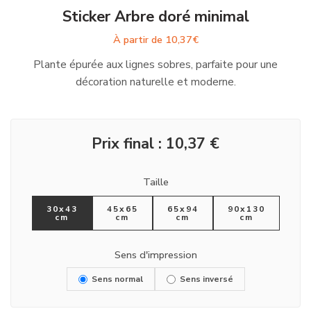
Sticker Arbre doré minimal
À partir de
10,37
€
Plante épurée aux lignes sobres, parfaite pour une
décoration naturelle et moderne.
Prix final :
10,37
€
Taille
30x43
45x65
65x94
90x130
cm
cm
cm
cm
Sens d'impression
Sens normal
Sens inversé