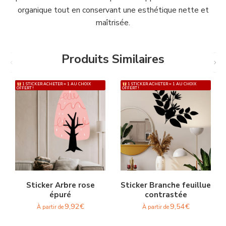
organique tout en conservant une esthétique nette et
maîtrisée.
Produits Similaires
1 STICKER ACHETER = 1 AU CHOIX
1 STICKER ACHETER = 1 AU CHOIX
OFFERT !
OFFERT !
Sticker Arbre rose
Sticker Branche feuillue
épuré
contrastée
9,92
€
9,54
€
À partir de
À partir de