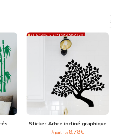
1 STICKER ACHETER = 1 AU CHOIX OFFERT !
1 STICKER ACH
cés
Sticker Arbre incliné graphique
Sticke
8,78
€
À partir de