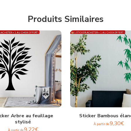
Produits Similaires
 ACHETER = 1 AU CHOIX OFFERT !
1 STICKER ACHETER = 1 AU CHOIX OFFERT !
cker Arbre au feuillage
Sticker Bambous élan
stylisé
9,30
€
À partir de
9,22
€
À partir de