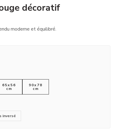
rouge décoratif
rendu moderne et équilibré.
65x56
90x78
cm
cm
s inversé