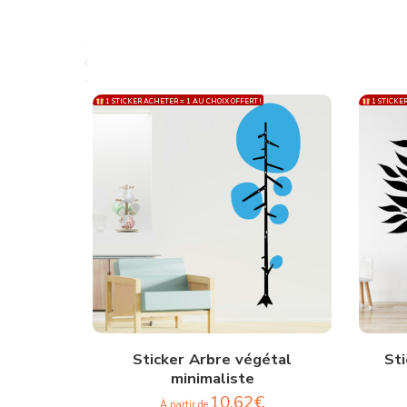
1 STICKER ACHETER = 1 AU CHOIX OFFERT !
1 STICKER
Sticker Arbre végétal
Sti
minimaliste
10,62
€
À partir de