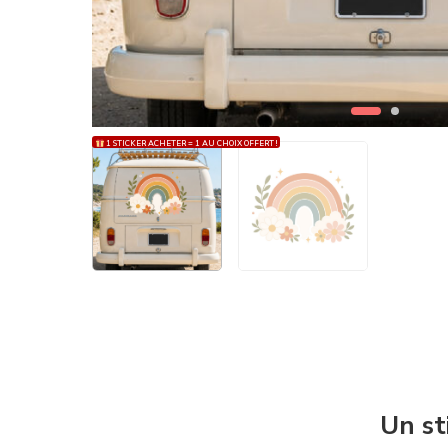
1 STICKER ACHETER = 1 AU CHOIX OFFERT !
Un st