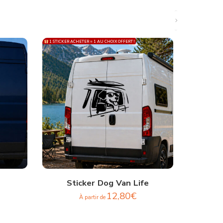
1 STICKER ACHETER = 1 AU CHOIX OFFERT !
1 STICKER ACH
Sticker Dog Van Life
St
12,80
€
À partir de