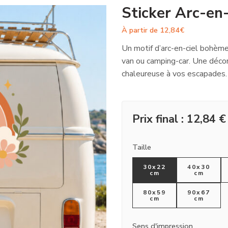
Sticker Arc-en
À partir de
12,84
€
Un motif d’arc-en-ciel bohème
van ou camping-car. Une décor
chaleureuse à vos escapades.
Prix final :
12,84
€
Taille
30x22
40x30
cm
cm
80x59
90x67
cm
cm
Sens d'impression