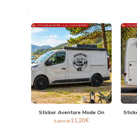
1 STICKER ACHETER = 1 AU CHOIX OFFERT !
1 STICKER
Sticker Aventure Mode On
Stick
11,20
€
À partir de