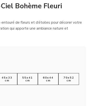
-Ciel Bohème Fleuri
 entouré de fleurs et d’étoiles pour décorer votre
ation qui apporte une ambiance nature et
45x33
55x41
60x44
70x52
cm
cm
cm
cm