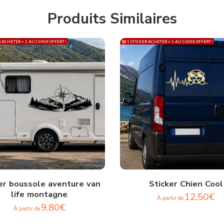
Produits Similaires
 ACHETER = 1 AU CHOIX OFFERT !
1 STICKER ACHETER = 1 AU CHOIX OFFERT !
er boussole aventure van
Sticker Chien Cool
life montagne
12,50
€
À partir de
9,80
€
À partir de