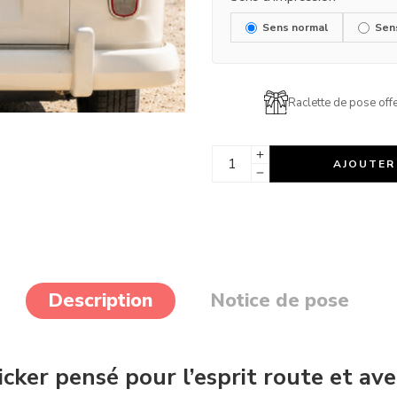
Sens normal
Sen
Raclette de pose offe
AJOUTER
Description
Notice de pose
icker pensé pour l’esprit route et av