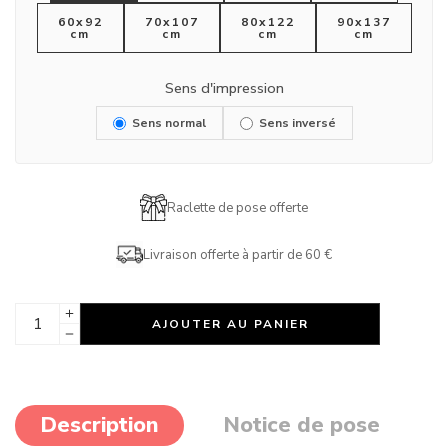
60x92
70x107
80x122
90x137
cm
cm
cm
cm
Sens d'impression
Sens normal
Sens inversé
Raclette de pose offerte
Livraison offerte à partir de 60 €
AJOUTER AU PANIER
Description
Notice de pose