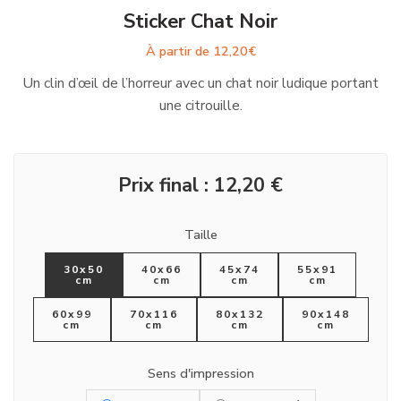
Sticker Chat Noir
À partir de
12,20
€
Un clin d’œil de l’horreur avec un chat noir ludique portant
une citrouille.
Prix final :
12,20
€
Taille
30x50
40x66
45x74
55x91
cm
cm
cm
cm
60x99
70x116
80x132
90x148
cm
cm
cm
cm
Sens d'impression