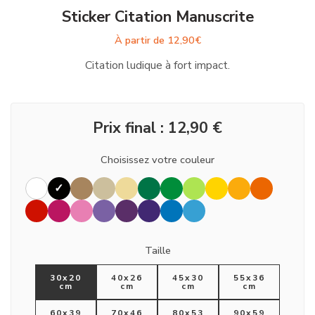
Sticker Citation Manuscrite
À partir de
12,90
€
Citation ludique à fort impact.
Prix final :
12,90
€
Choisissez votre couleur
Taille
30x20
40x26
45x30
55x36
cm
cm
cm
cm
60x39
70x46
80x53
90x59