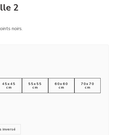
lle 2
oints noirs.
45x45
55x55
60x60
70x70
cm
cm
cm
cm
s inversé