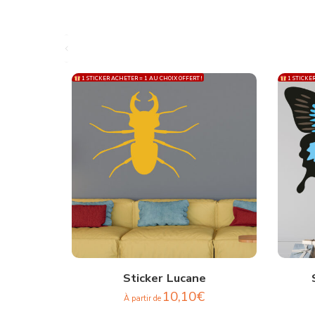
1 STICKER ACHETER = 1 AU CHOIX OFFERT !
1 STICKER
Sticker Lucane
10,10
€
À partir de