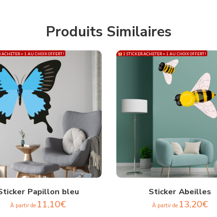
Produits Similaires
 ACHETER = 1 AU CHOIX OFFERT !
1 STICKER ACHETER = 1 AU CHOIX OFFERT !
Sticker Papillon bleu
Sticker Abeilles
11,10
€
13,20
€
À partir de
À partir de