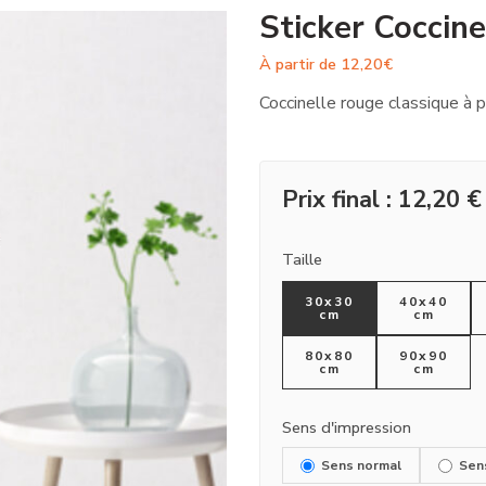
Sticker Coccine
À partir de
12,20
€
Coccinelle rouge classique à p
Prix final :
12,20
€
Taille
30x30
40x40
cm
cm
80x80
90x90
cm
cm
Sens d'impression
Sens normal
Sen