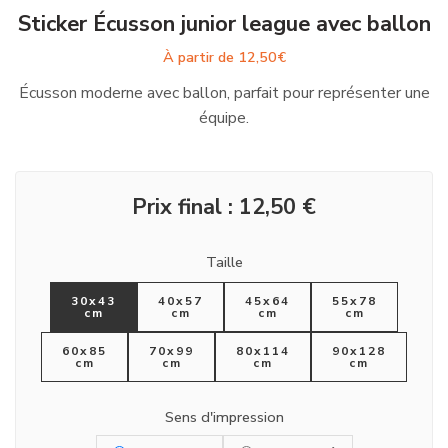
Sticker Écusson junior league avec ballon
À partir de
12,50
€
Écusson moderne avec ballon, parfait pour représenter une
équipe.
Prix final :
12,50
€
Taille
30x43
40x57
45x64
55x78
cm
cm
cm
cm
60x85
70x99
80x114
90x128
cm
cm
cm
cm
Sens d'impression