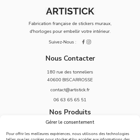
Fabrication française de stickers muraux,
d'horloges pour embellir votre intérieur.
Nous Contacter
180 rue des tonneliers
40600 BISCARROSSE
contact@artistick.fr
06 63 65 65 51
Nos Produits
Gérer le consentement
Stickers
Pour offrir les meilleures expériences, nous utilisons des technologies
Horloges
telles que les cookies pour stocker et/ou accéder aux informations des