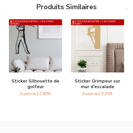
Produits Similaires
1 STICKER ACHETER = 1 AU CHOIX
1 STICKER ACHETER = 1 AU CHOIX
OFFERT !
OFFERT !
Sticker Silhouette de
Sticker Grimpeur sur
golfeur
mur d’escalade
12,80
€
13,20
€
À partir de
À partir de