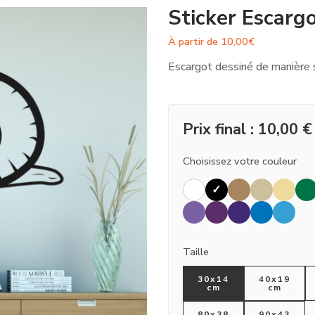
Sticker Escarg
À partir de
10,00
€
Escargot dessiné de manière s
Prix final :
10,00
€
Choisissez votre couleur
Taille
30x14
40x19
cm
cm
80x38
90x43