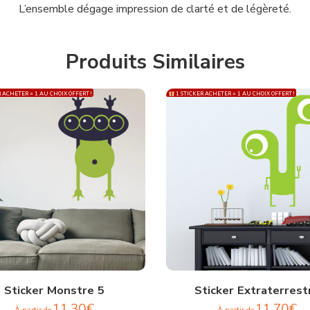
L’ensemble dégage impression de clarté et de légèreté.
Produits Similaires
 ACHETER = 1 AU CHOIX OFFERT !
1 STICKER ACHETER = 1 AU CHOIX OFFERT !
Sticker Monstre 5
Sticker Extraterrest
11,30
€
11,70
€