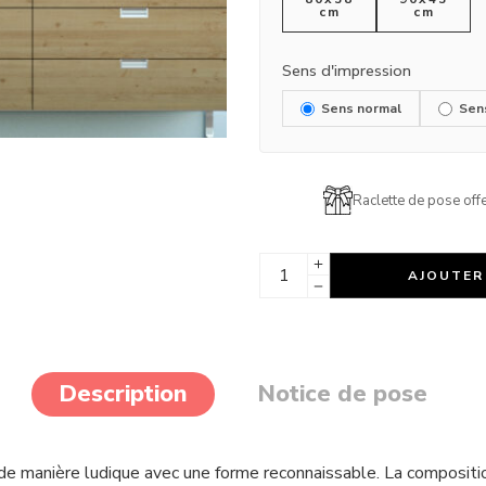
cm
cm
Sens d'impression
Sens normal
Sen
Raclette de pose offe
AJOUTER
Description
Notice de pose
de manière ludique avec une forme reconnaissable. La composition