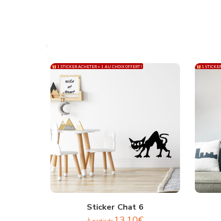
1 STICKER ACHETER = 1 AU CHOIX OFFERT !
1 STICKER
Sticker Chat 6
13,10
€