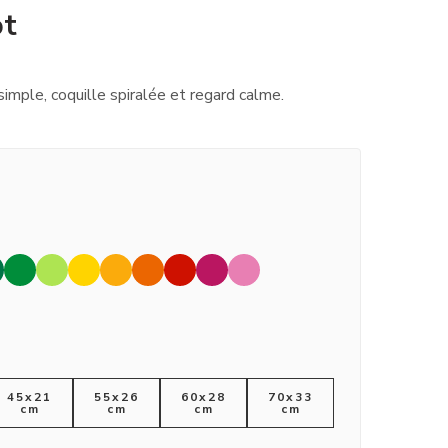
ot
imple, coquille spiralée et regard calme.
45x21
55x26
60x28
70x33
cm
cm
cm
cm