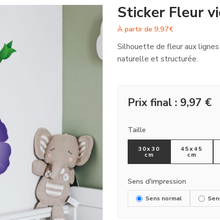
Sticker Fleur v
À partir de
9,97
€
Silhouette de fleur aux lignes
naturelle et structurée.
Prix final :
9,97
€
Taille
30x30
45x45
cm
cm
Sens d'impression
Sens normal
Sen