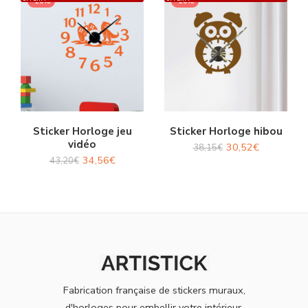
-20%
-20%
Sticker Horloge jeu
Sticker Horloge hibou
vidéo
30,52
€
38,15
€
34,56
€
43,20
€
Fabrication française de stickers muraux,
d'horloges pour embellir votre intérieur.