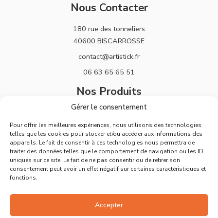
Nous Contacter
180 rue des tonneliers
40600 BISCARROSSE
contact@artistick.fr
06 63 65 65 51
Nos Produits
Gérer le consentement
Stickers
Pour offrir les meilleures expériences, nous utilisons des technologies
Horloges
telles que les cookies pour stocker et/ou accéder aux informations des
appareils. Le fait de consentir à ces technologies nous permettra de
Support
traiter des données telles que le comportement de navigation ou les ID
uniques sur ce site. Le fait de ne pas consentir ou de retirer son
Mentions Légales
consentement peut avoir un effet négatif sur certaines caractéristiques et
fonctions.
Politique de Retours
Conditions Générales de Vente
Accepter
Déclaration de confidentialité