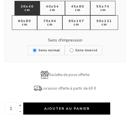
30x40
40x54
45x60
55x74
cm
cm
cm
cm
60x80
70x94
80x107
90x121
cm
cm
cm
cm
Sens d'impression
Sens normal
Sens inversé
Raclette de pose offerte
Livraison offerte à partir de 60 €
AJOUTER AU PANIER