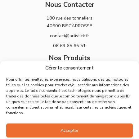
Nous Contacter
180 rue des tonneliers
40600 BISCARROSSE
contact@artistick.fr
06 63 65 65 51
Nos Produits
Gérer le consentement
Stickers
Pour offrir les meilleures expériences, nous utilisons des technologies
Horloges
telles que les cookies pour stocker et/ou accéder aux informations des
appareils. Le fait de consentir à ces technologies nous permettra de
Support
traiter des données telles que le comportement de navigation ou les ID
uniques sur ce site. Le fait de ne pas consentir ou de retirer son
Mentions Légales
consentement peut avoir un effet négatif sur certaines caractéristiques et
fonctions.
Politique de Retours
Conditions Générales de Vente
Accepter
Déclaration de confidentialité