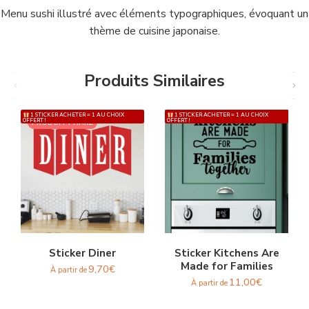
Menu sushi illustré avec éléments typographiques, évoquant un
thème de cuisine japonaise.
Produits Similaires
1 STICKER ACHETER = 1 AU CHOIX
1 STICKER ACHETER = 1 AU CHOIX
OFFERT !
OFFERT !
PRODUIT PHARE
Sticker Diner
Sticker Kitchens Are
Made for Families
9,70
€
À partir de
11,00
€
À partir de