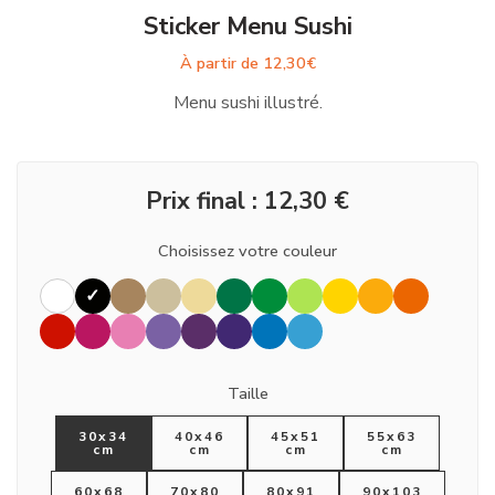
Sticker Menu Sushi
À partir de
12,30
€
Menu sushi illustré.
Prix final :
12,30
€
Choisissez votre couleur
Taille
30x34
40x46
45x51
55x63
cm
cm
cm
cm
60x68
70x80
80x91
90x103