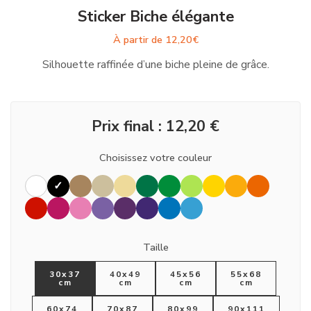
Sticker Biche élégante
À partir de
12,20
€
Silhouette raffinée d’une biche pleine de grâce.
Prix final :
12,20
€
Choisissez votre couleur
Taille
30x37
40x49
45x56
55x68
cm
cm
cm
cm
60x74
70x87
80x99
90x111