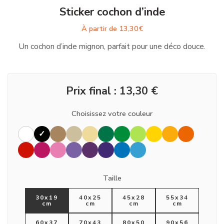
Sticker cochon d’inde
À partir de
13,30
€
Un cochon d’inde mignon, parfait pour une déco douce.
Prix final :
13,30
€
Choisissez votre couleur
Taille
30x19
40x25
45x28
55x34
cm
cm
cm
cm
60x37
70x43
80x50
90x56