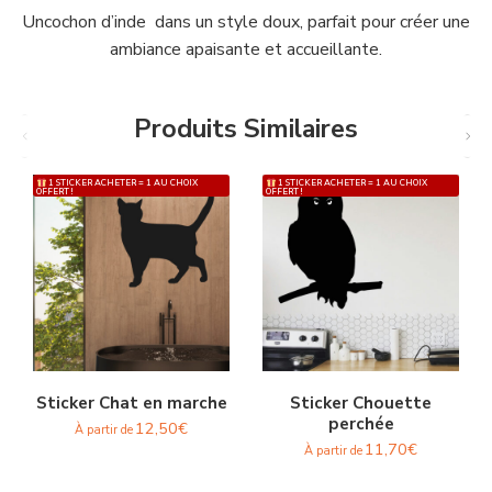
Uncochon d’inde dans un style doux, parfait pour créer une
ambiance apaisante et accueillante.
Produits Similaires
1 STICKER ACHETER = 1 AU CHOIX
1 STICKER ACHETER = 1 AU CHOIX
OFFERT !
OFFERT !
Sticker Chat en marche
Sticker Chouette
perchée
12,50
€
À partir de
11,70
€
À partir de