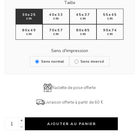
Taille
30x25
40x33
45x37
55x45
cm
cm
cm
cm
60x49
70x57
80x65
90x74
cm
cm
cm
cm
Sens d'impression
Sens normal
Sens inversé
Raclette de pose offerte
Livraison offerte à partir de 60 €
AJOUTER AU PANIER