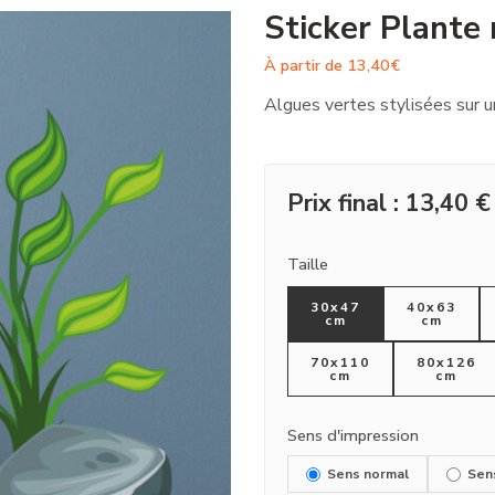
Sticker Plante
À partir de
13,40
€
Algues vertes stylisées sur u
Prix final :
13,40
€
Taille
30x47
40x63
cm
cm
70x110
80x126
cm
cm
Sens d'impression
Sens normal
Sen