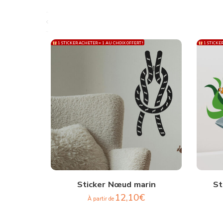
1 STICKER ACHETER = 1 AU CHOIX OFFERT !
1 STICKER
Sticker Nœud marin
St
12,10
€
À partir de