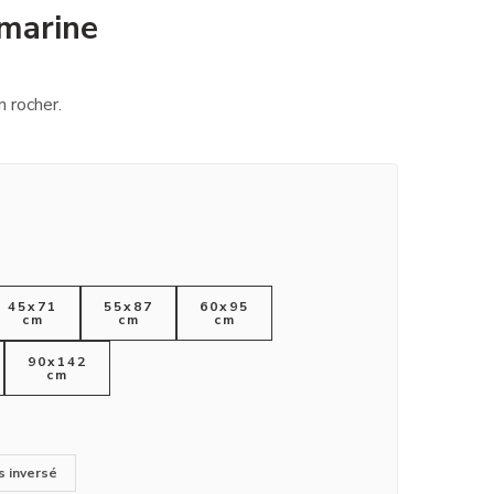
 marine
n rocher.
45x71
55x87
60x95
cm
cm
cm
90x142
cm
s inversé