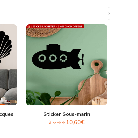
1 STICKER ACHETER = 1 AU CHOIX OFFERT !
1 STICKER ACH
acques
Sticker Sous-marin
10,60
€
À partir de