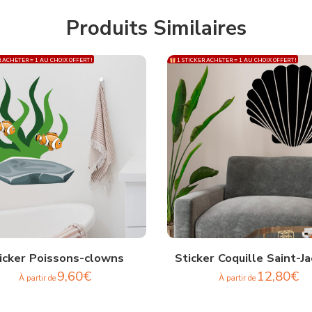
Produits Similaires
 ACHETER = 1 AU CHOIX OFFERT !
1 STICKER ACHETER = 1 AU CHOIX OFFERT !
icker Poissons-clowns
Sticker Coquille Saint-J
9,60
€
12,80
€
À partir de
À partir de