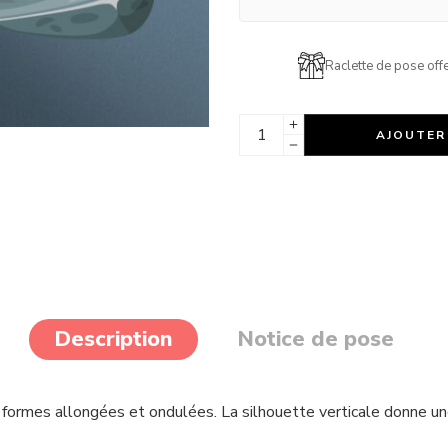
Raclette de pose offe
AJOUTER
Description
Notice de pose
formes allongées et ondulées. La silhouette verticale donne u