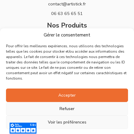
contact@artistick.fr
06 63 65 65 51
Nos Produits
Gérer le consentement
Stickers
Pour offrir les meilleures expériences, nous utilisons des technologies
Horloges
telles que les cookies pour stocker et/ou accéder aux informations des
appareils. Le fait de consentir à ces technologies nous permettra de
Support
traiter des données telles que le comportement de navigation ou les ID
uniques sur ce site. Le fait de ne pas consentir ou de retirer son
Mentions Légales
consentement peut avoir un effet négatif sur certaines caractéristiques et
fonctions.
Politique de Retours
Conditions Générales de Vente
Accepter
Déclaration de confidentialité
Refuser
Politique de cookies
Voir les préférences