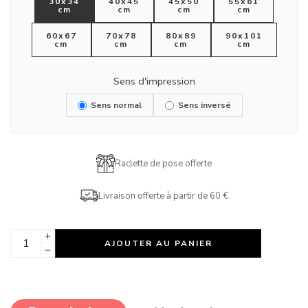
30x34
40x45
45x50
55x61
cm
cm
cm
cm
60x67
70x78
80x89
90x101
cm
cm
cm
cm
Sens d'impression
Sens normal
Sens inversé
Raclette de pose offerte
Livraison offerte à partir de 60 €
AJOUTER AU PANIER