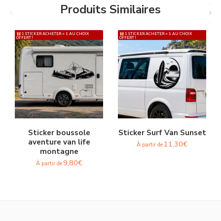
Produits Similaires
1 STICKER ACHETER = 1 AU CHOIX
1 STICKER ACHETER = 1 AU CHOIX
OFFERT !
OFFERT !
Sticker boussole
Sticker Surf Van Sunset
aventure van life
11,30
€
À partir de
montagne
9,80
€
À partir de