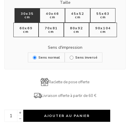
Taille
30x35
40x46
45x52
55x63
cm
cm
cm
cm
60x69
70x81
80x92
90x104
cm
cm
cm
cm
Sens d'impression
Sens normal
Sens inversé
Raclette de pose offerte
Livraison offerte à partir de 60 €
AJOUTER AU PANIER