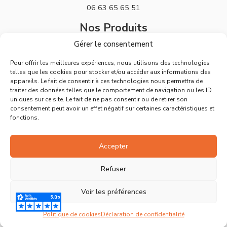
06 63 65 65 51
Nos Produits
Gérer le consentement
Stickers
Pour offrir les meilleures expériences, nous utilisons des technologies
Horloges
telles que les cookies pour stocker et/ou accéder aux informations des
appareils. Le fait de consentir à ces technologies nous permettra de
Support
traiter des données telles que le comportement de navigation ou les ID
uniques sur ce site. Le fait de ne pas consentir ou de retirer son
Mentions Légales
consentement peut avoir un effet négatif sur certaines caractéristiques et
fonctions.
Politique de Retours
Conditions Générales de Vente
Accepter
Déclaration de confidentialité
Refuser
Politique de cookies
Voir les préférences
Ⓒ Tous droits réservés – Site réalisé par
Artistick
Politique de cookies
Déclaration de confidentialité