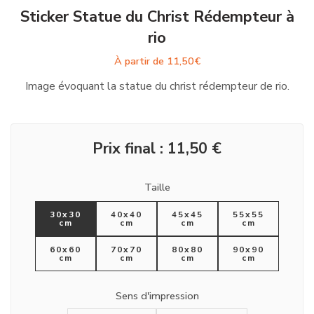
Sticker Statue du Christ Rédempteur à
rio
À partir de
11,50
€
Image évoquant la statue du christ rédempteur de rio.
Prix final :
11,50
€
Taille
30x30
40x40
45x45
55x55
cm
cm
cm
cm
60x60
70x70
80x80
90x90
cm
cm
cm
cm
Sens d'impression