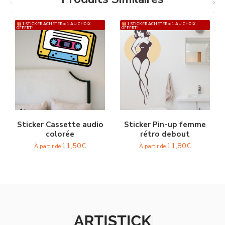
1 STICKER ACHETER = 1 AU CHOIX
1 STICKER ACHETER = 1 AU CHOIX
OFFERT !
OFFERT !
Sticker Cassette audio
Sticker Pin-up femme
colorée
rétro debout
11,50
€
11,80
€
À partir de
À partir de