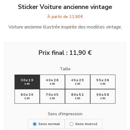
Sticker Voiture ancienne vintage
À partir de
11,90
€
Voiture ancienne illustrée inspirée des modèles vintage.
Prix final :
11,90
€
Taille
30x19
40x26
45x29
55x36
cm
cm
cm
cm
60x39
70x45
80x52
90x58
cm
cm
cm
cm
Sens d'impression
Sens normal
Sens inversé