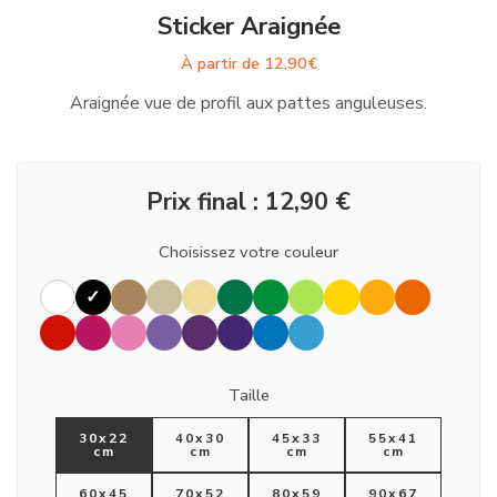
Sticker Araignée
À partir de
12,90
€
Araignée vue de profil aux pattes anguleuses.
Prix final :
12,90
€
Choisissez votre couleur
Taille
30x22
40x30
45x33
55x41
cm
cm
cm
cm
60x45
70x52
80x59
90x67