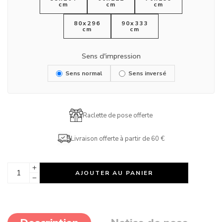
cm
cm
cm
80x296
90x333
cm
cm
Sens d'impression
Sens normal
Sens inversé
Raclette de pose offerte
Livraison offerte à partir de 60 €
AJOUTER AU PANIER