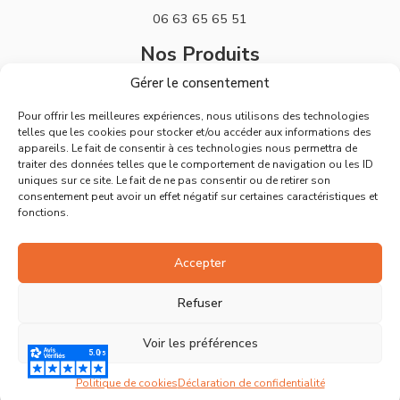
06 63 65 65 51
Nos Produits
Gérer le consentement
Stickers
Pour offrir les meilleures expériences, nous utilisons des technologies
Horloges
telles que les cookies pour stocker et/ou accéder aux informations des
appareils. Le fait de consentir à ces technologies nous permettra de
Support
traiter des données telles que le comportement de navigation ou les ID
uniques sur ce site. Le fait de ne pas consentir ou de retirer son
Mentions Légales
consentement peut avoir un effet négatif sur certaines caractéristiques et
fonctions.
Politique de Retours
Conditions Générales de Vente
Accepter
Déclaration de confidentialité
Refuser
Politique de cookies
Voir les préférences
Ⓒ Tous droits réservés – Site réalisé par
Artistick
Politique de cookies
Déclaration de confidentialité