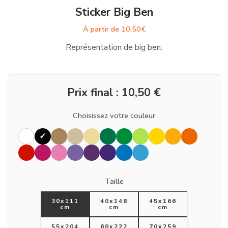
Sticker Big Ben
À partir de
10,50
€
Représentation de big ben.
Prix final :
10,50
€
Choisissez votre couleur
Taille
30x111
40x148
45x166
cm
cm
cm
55x204
60x222
70x259