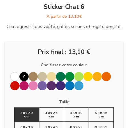
Sticker Chat 6
À partir de
13,10
€
Chat agressif, dos voûté, griffes sorties et regard perçant.
Prix final :
13,10
€
Choisissez votre couleur
Taille
30x20
40x26
45x30
55x36
cm
cm
cm
cm
60x39
70x46
80x53
90x59