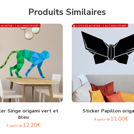
Produits Similaires
 ACHETER = 1 AU CHOIX OFFERT !
1 STICKER ACHETER = 1 AU CHOIX OFFERT !
ker Singe origami vert et
Sticker Papillon orig
bleu
11,00
€
À partir de
12,20
€
À partir de