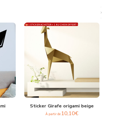
1 STICKER ACHETER = 1 AU CHOIX OFFERT !
1 STICKER ACH
ami
Sticker Girafe origami beige
St
10,10
€
À partir de