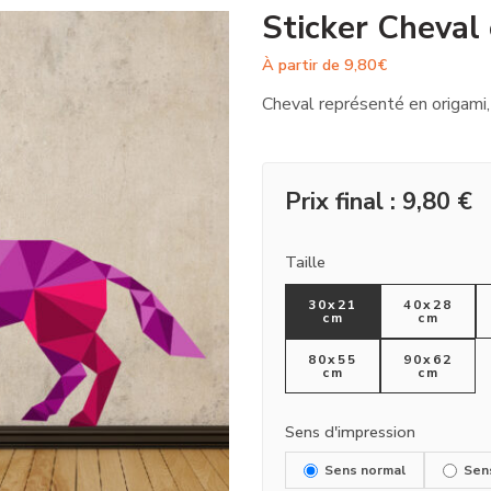
Sticker Cheval
À partir de
9,80
€
Cheval représenté en origami
Prix final :
9,80
€
Taille
30x21
40x28
cm
cm
80x55
90x62
cm
cm
Sens d'impression
Sens normal
Sen