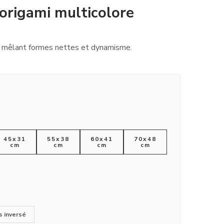
 origami multicolore
, mêlant formes nettes et dynamisme.
45x31
55x38
60x41
70x48
cm
cm
cm
cm
s inversé