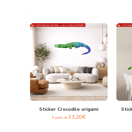
1 STICKER ACHETER = 1 AU CHOIX OFFERT !
1 STICKER
Sticker Crocodile origami
Stic
13,20
€
À partir de