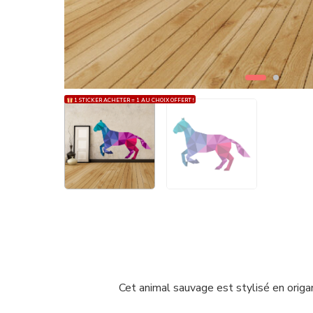
1 STICKER ACHETER = 1 AU CHOIX OFFERT !
Cet animal sauvage est stylisé en origa