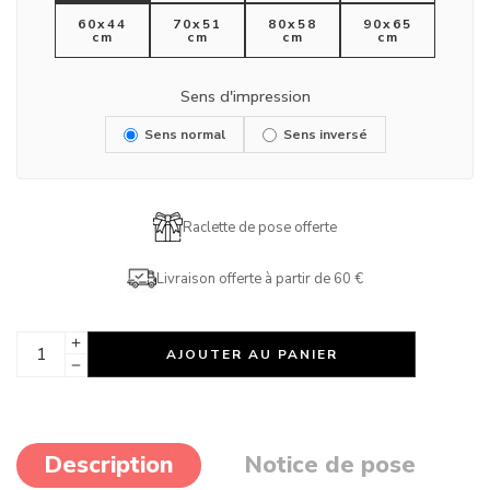
60x44
70x51
80x58
90x65
cm
cm
cm
cm
Sens d'impression
Sens normal
Sens inversé
Raclette de pose offerte
Livraison offerte à partir de 60 €
AJOUTER AU PANIER
Description
Notice de pose