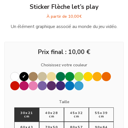
Sticker Flèche let’s play
À partir de
10,00
€
Un élément graphique associé au monde du jeu vidéo.
Prix final :
10,00
€
Choisissez votre couleur
Taille
30x21
40x28
45x32
55x39
cm
cm
cm
cm
60x43
70x50
80x57
90x64