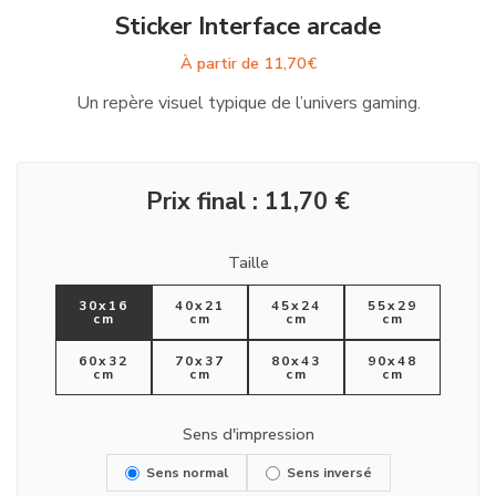
Sticker Interface arcade
À partir de
11,70
€
Un repère visuel typique de l’univers gaming.
Prix final :
11,70
€
Taille
30x16
40x21
45x24
55x29
cm
cm
cm
cm
60x32
70x37
80x43
90x48
cm
cm
cm
cm
Sens d'impression
Sens normal
Sens inversé