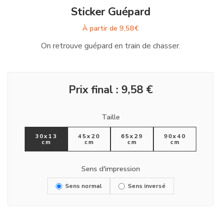
Sticker Guépard
À partir de
9,58
€
On retrouve guépard en train de chasser.
Prix final :
9,58
€
Taille
30x13
45x20
65x29
90x40
cm
cm
cm
cm
Sens d'impression
Sens normal
Sens inversé