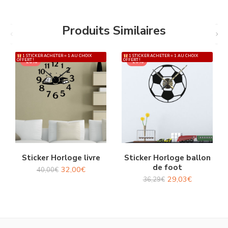
Produits Similaires
1 STICKER ACHETER = 1 AU CHOIX
1 STICKER ACHETER = 1 AU CHOIX
OFFERT !
OFFERT !
-20%
-20%
Sticker Horloge livre
Sticker Horloge ballon
de foot
32,00
€
40,00
€
29,03
€
36,29
€