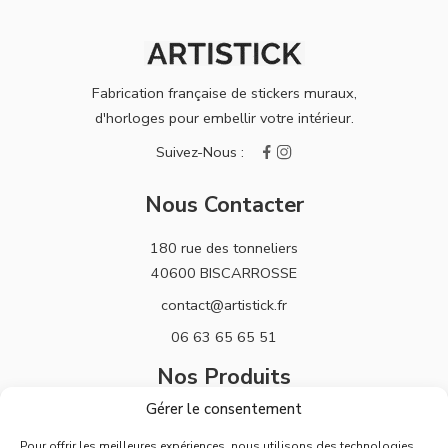
Fabrication française de stickers muraux,
d'horloges pour embellir votre intérieur.
Nous Contacter
180 rue des tonneliers
40600 BISCARROSSE
contact@artistick.fr
06 63 65 65 51
Nos Produits
Gérer le consentement
Stickers
Pour offrir les meilleures expériences, nous utilisons des technologies