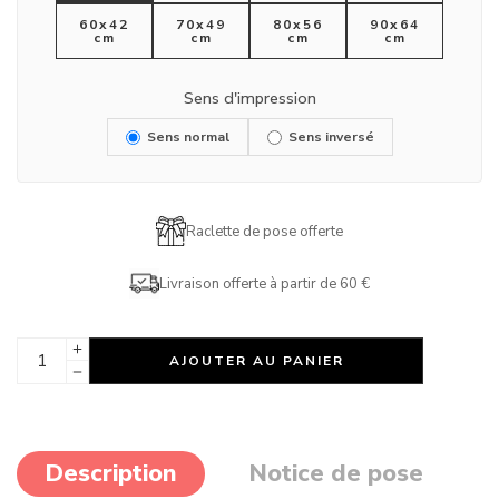
60x42
70x49
80x56
90x64
cm
cm
cm
cm
Sens d'impression
Sens normal
Sens inversé
Raclette de pose offerte
Livraison offerte à partir de 60 €
AJOUTER AU PANIER
Description
Notice de pose