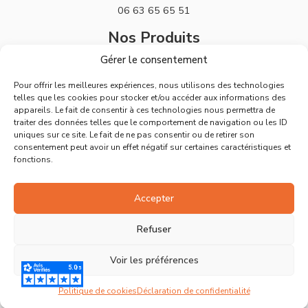
06 63 65 65 51
Nos Produits
Gérer le consentement
Stickers
Pour offrir les meilleures expériences, nous utilisons des technologies
Horloges
telles que les cookies pour stocker et/ou accéder aux informations des
appareils. Le fait de consentir à ces technologies nous permettra de
Support
traiter des données telles que le comportement de navigation ou les ID
uniques sur ce site. Le fait de ne pas consentir ou de retirer son
Mentions Légales
consentement peut avoir un effet négatif sur certaines caractéristiques et
fonctions.
Politique de Retours
Conditions Générales de Vente
Accepter
Déclaration de confidentialité
Refuser
Politique de cookies
Voir les préférences
Ⓒ Tous droits réservés – Site réalisé par
Artistick
Politique de cookies
Déclaration de confidentialité