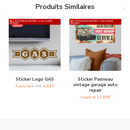
Produits Similaires
1 STICKER ACHETER = 1 AU CHOIX
1 STICKER ACHETER = 1 AU CHOIX
OFFERT !
OFFERT !
-32%
Sticker Logo GAS
Sticker Panneau
vintage garage auto
6,61
€
9,70
€
À partir de
repair
13,40
€
À partir de