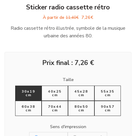
Sticker radio cassette rétro
À partir de
7,26
€
11,40
€
Radio cassette rétro illustrée, symbole de la musique
urbaine des années 80.
Prix final :
7,26
€
Taille
30x19
40x25
45x28
55x35
cm
cm
cm
cm
60x38
70x44
80x50
90x57
cm
cm
cm
cm
Sens d'impression