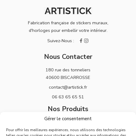
Fabrication française de stickers muraux,
d'horloges pour embellir votre intérieur.
Nous Contacter
180 rue des tonneliers
40600 BISCARROSSE
contact@artistick.fr
06 63 65 65 51
Nos Produits
Gérer le consentement
Stickers
Pour offrir les meilleures expériences, nous utilisons des technologies
Horloges
telles que les cookies pour stocker et/ou accéder aux informations des