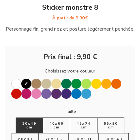
Sticker monstre 8
À partir de
9,90
€
Personnage fin, grand nez et posture légèrement penchée.
Prix final :
9,90
€
Choisissez votre couleur
Taille
30x49
40x66
45x74
55x90
cm
cm
cm
cm
60x98
70x115
80x131
90x148