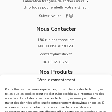
Fabrication française de stickers muraux,
d'horloges pour embellir votre intérieur.
Nous Contacter
180 rue des tonneliers
40600 BISCARROSSE
contact@artistick.fr
06 63 65 65 51
Nos Produits
Gérer le consentement
Stickers
Pour offrir les meilleures expériences, nous utilisons des technologies
Horloges
telles que les cookies pour stocker et/ou accéder aux informations des
appareils. Le fait de consentir à ces technologies nous permettra de
Support
traiter des données telles que le comportement de navigation ou les ID
uniques sur ce site. Le fait de ne pas consentir ou de retirer son
Mentions Légales
consentement peut avoir un effet négatif sur certaines caractéristiques et