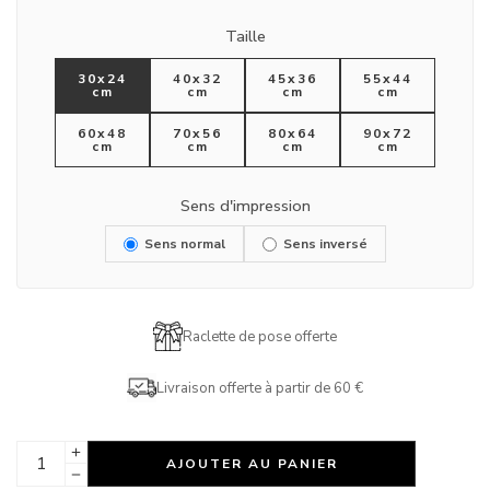
Taille
30x24
40x32
45x36
55x44
cm
cm
cm
cm
60x48
70x56
80x64
90x72
cm
cm
cm
cm
Sens d'impression
Sens normal
Sens inversé
Raclette de pose offerte
Livraison offerte à partir de 60 €
AJOUTER AU PANIER