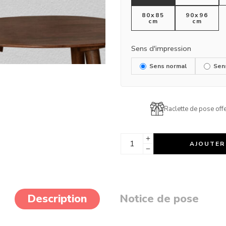
80x85
90x96
cm
cm
Sens d'impression
Sens normal
Sen
Raclette de pose offe
AJOUTER
Description
Notice de pose