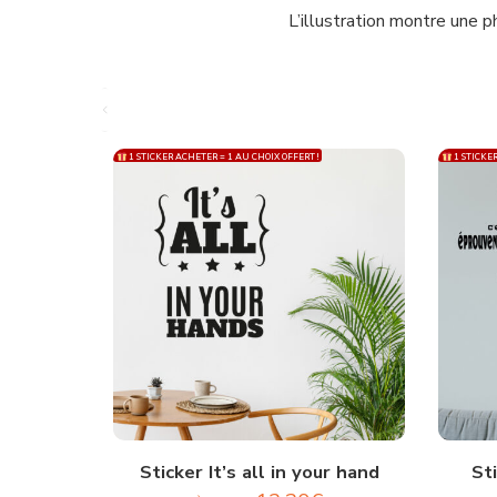
L’illustration montre une p
1 STICKER ACHETER = 1 AU CHOIX OFFERT !
1 STICKER
Sticker It’s all in your hand
St