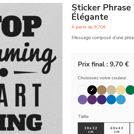
Sticker Phrase
Élégante
À partir de
9,70
€
Message composé d’une phras
Prix final :
9,70
€
Choisissez votre couleur
Taille
30x32
40x43
cm
cm