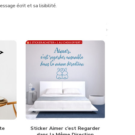
sage écrit et sa lisibilité.
1 STICKER ACHETER = 1 AU CHOIX OFFERT !
1 STICKER ACH
te
Sticker Aimer c’est Regarder
Stick
dans la Même Direction