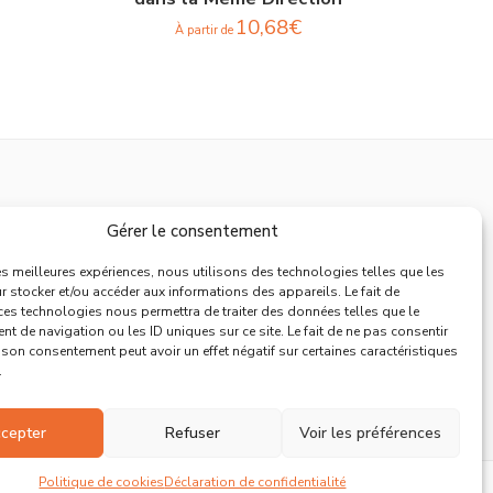
10,68
€
À partir de
Support
Gérer le consentement
Mentions Légales
les meilleures expériences, nous utilisons des technologies telles que les
 stocker et/ou accéder aux informations des appareils. Le fait de
Politique de Retours
ces technologies nous permettra de traiter des données telles que le
 de navigation ou les ID uniques sur ce site. Le fait de ne pas consentir
Conditions Générales de Vente
r son consentement peut avoir un effet négatif sur certaines caractéristiques
Déclaration de confidentialité
.
Politique de cookies
cepter
Refuser
Voir les préférences
Politique de cookies
Déclaration de confidentialité