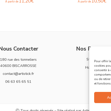
11,20
€
10,50
€
À partir de
À partir de
Nous Contacter
Nos Produits
Stickers
180 rue des tonneliers
Pour offrir 
40600 BISCARROSSE
cookies pour
Horloges
consentir à 
contact@artistick.fr
comportement
ou de retire
06 63 65 65 51
et fonctions
Ac
Ⓒ Tous droits réservés – Site réalisé par
Artistick