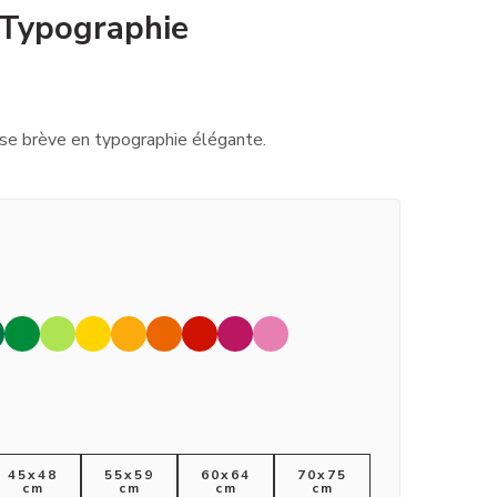
 Typographie
e brève en typographie élégante.
45x48
55x59
60x64
70x75
cm
cm
cm
cm