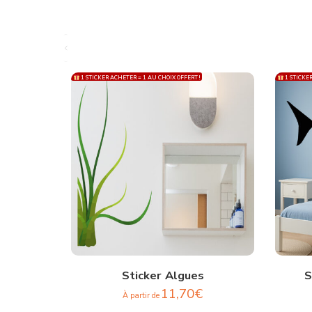
1 STICKER ACHETER = 1 AU CHOIX OFFERT !
1 STICKER
Sticker Algues
S
11,70
€
À partir de