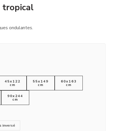
 tropical
gues ondulantes.
45x122
55x149
60x163
cm
cm
cm
90x244
cm
s inversé