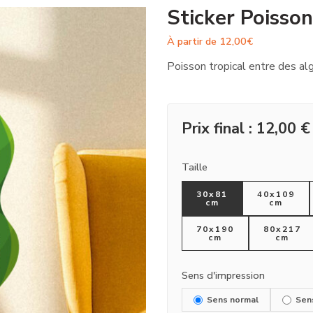
Sticker Poisson
À partir de
12,00
€
Poisson tropical entre des al
Prix final :
12,00
€
Taille
30x81
40x109
cm
cm
70x190
80x217
cm
cm
Sens d'impression
Sens normal
Sen