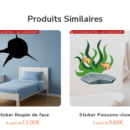
Produits Similaires
 ACHETER = 1 AU CHOIX OFFERT !
1 STICKER ACHETER = 1 AU CHOIX OFFERT !
ticker Requin de face
Sticker Poissons-clo
13,00
€
9,60
€
À partir de
À partir de