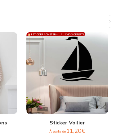
1 STICKER ACHETER = 1 AU CHOIX OFFERT !
1 STICKER ACH
wns
Sticker Voilier
11,20
€
À partir de