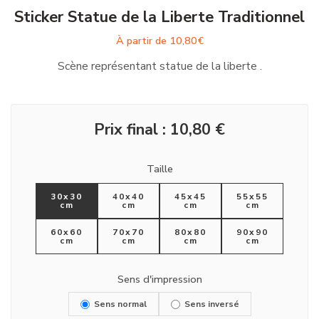
Sticker Statue de la Liberte Traditionnel
À partir de
10,80
€
Scène représentant statue de la liberte .
Prix final :
10,80
€
Taille
30x30
40x40
45x45
55x55
cm
cm
cm
cm
60x60
70x70
80x80
90x90
cm
cm
cm
cm
Sens d'impression
Sens normal
Sens inversé