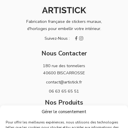
Fabrication française de stickers muraux,
d'horloges pour embellir votre intérieur.
Nous Contacter
180 rue des tonneliers
40600 BISCARROSSE
contact@artistick.fr
06 63 65 65 51
Nos Produits
Gérer le consentement
Stickers
Pour offrir les meilleures expériences, nous utilisons des technologies
Horloges
telles que les cookies pour stocker et/ou accéder aux informations des