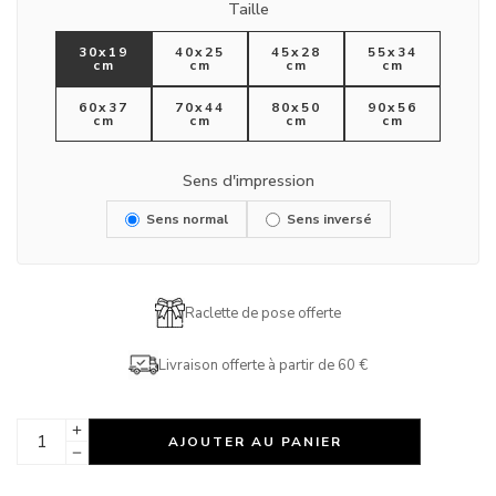
Taille
30x19
40x25
45x28
55x34
cm
cm
cm
cm
60x37
70x44
80x50
90x56
cm
cm
cm
cm
Sens d'impression
Sens normal
Sens inversé
Raclette de pose offerte
Livraison offerte à partir de 60 €
AJOUTER AU PANIER