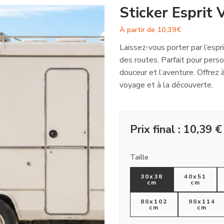
Sticker Esprit 
À partir de
10,39
€
Laissez-vous porter par l’espr
des routes. Parfait pour perso
douceur et l’aventure. Offrez 
voyage et à la découverte.
Prix final :
10,39
€
Taille
30x38
40x51
cm
cm
80x102
90x114
cm
cm