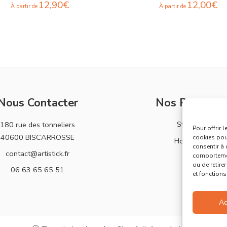
12,90
€
12,00
€
À partir de
À partir de
Nous Contacter
Nos Produits
Stickers
180 rue des tonneliers
Pour offrir 
40600 BISCARROSSE
cookies pour
Horloges
consentir à 
contact@artistick.fr
comportement
ou de retire
06 63 65 65 51
et fonctions
Ac