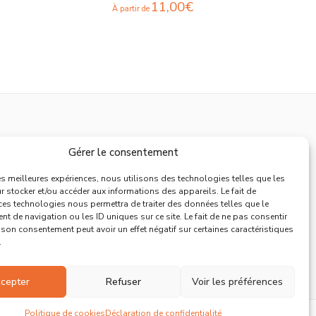
11,00
€
À partir de
Support
Gérer le consentement
Mentions Légales
les meilleures expériences, nous utilisons des technologies telles que les
 stocker et/ou accéder aux informations des appareils. Le fait de
Politique de Retours
ces technologies nous permettra de traiter des données telles que le
 de navigation ou les ID uniques sur ce site. Le fait de ne pas consentir
Conditions Générales de Vente
r son consentement peut avoir un effet négatif sur certaines caractéristiques
Déclaration de confidentialité
.
Politique de cookies
cepter
Refuser
Voir les préférences
Politique de cookies
Déclaration de confidentialité