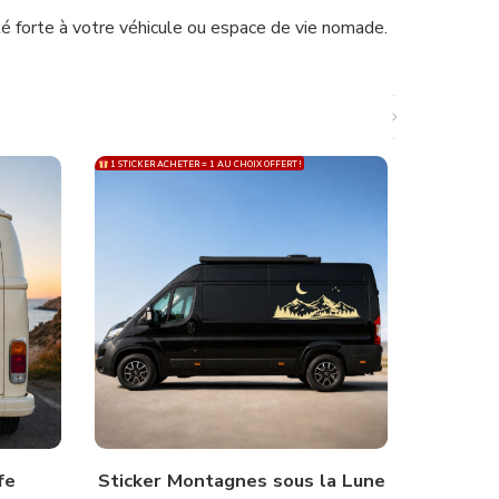
té forte à votre véhicule ou espace de vie nomade.
1 STICKER ACHETER = 1 AU CHOIX OFFERT !
1 STICKER ACH
fe
Sticker Montagnes sous la Lune
Stick