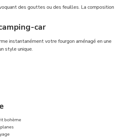
voquant des gouttes ou des feuilles. La composition
 camping-car
nsforme instantanément votre fourgon aménagé en une
un style unique.
fe
prit bohème
 planes
oyage