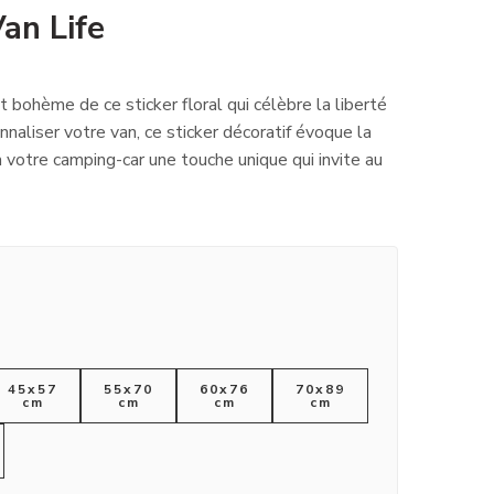
Van Life
it bohème de ce sticker floral qui célèbre la liberté
nnaliser votre van, ce sticker décoratif évoque la
à votre camping-car une touche unique qui invite au
45x57
55x70
60x76
70x89
cm
cm
cm
cm