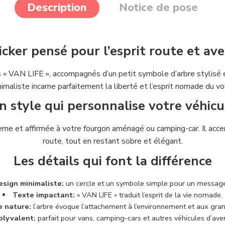
Description
Notice de pose
icker pensé pour l’esprit route et av
 « VAN LIFE », accompagnés d’un petit symbole d’arbre stylisé e
imaliste incarne parfaitement la liberté et l’esprit nomade du v
n style qui personnalise votre véhicu
rne et affirmée à votre fourgon aménagé ou camping-car. Il acce
route, tout en restant sobre et élégant.
Les détails qui font la différence
esign minimaliste:
un cercle et un symbole simple pour un message
Texte impactant:
« VAN LIFE » traduit l’esprit de la vie nomade.
 nature:
l’arbre évoque l’attachement à l’environnement et aux gra
olyvalent:
parfait pour vans, camping-cars et autres véhicules d’ave