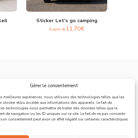
eil
Sticker Let’s go camping
Sticke
11,70
€
À partir de
Support
Gérer le consentement
Mentions Légales
les meilleures expériences, nous utilisons des technologies telles que les
 stocker et/ou accéder aux informations des appareils. Le fait de
Politique de Retours
ces technologies nous permettra de traiter des données telles que le
 de navigation ou les ID uniques sur ce site. Le fait de ne pas consentir
Conditions Générales de Vente
r son consentement peut avoir un effet négatif sur certaines caractéristiques
Déclaration de confidentialité
.
Politique de cookies