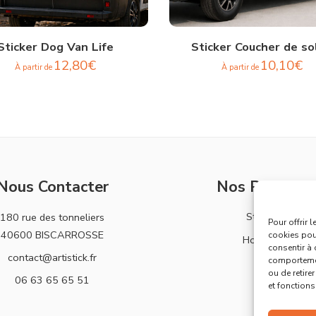
Sticker Dog Van Life
Sticker Coucher de sol
12,80
€
10,10
€
À partir de
À partir de
Nous Contacter
Nos Produits
Stickers
180 rue des tonneliers
Pour offrir 
40600 BISCARROSSE
cookies pour
Horloges
consentir à 
contact@artistick.fr
comportement
ou de retire
06 63 65 65 51
et fonctions