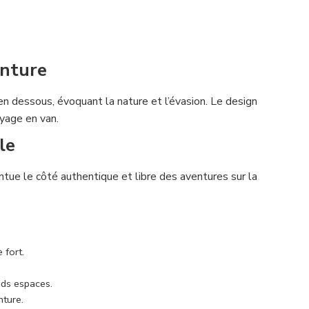
enture
n dessous, évoquant la nature et l’évasion. Le design
oyage en van.
le
ntue le côté authentique et libre des aventures sur la
 fort.
nds espaces.
nture.