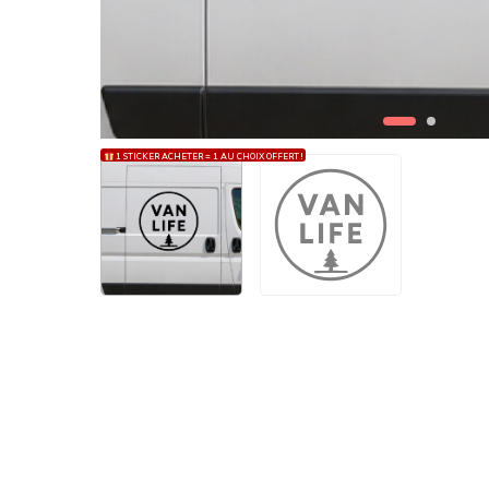
1 STICKER ACHETER = 1 AU CHOIX OFFERT !