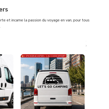
ers
verte et incarne la passion du voyage en van, pour tous
.
1 STICKER ACHETER = 1 AU CHOIX OFFERT !
1 STICKER ACH