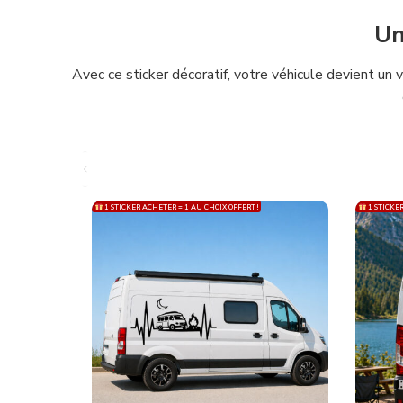
Un
Avec ce sticker décoratif, votre véhicule devient un v
1 STICKER ACHETER = 1 AU CHOIX OFFERT !
1 STICKER