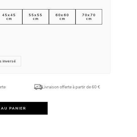
45x45
55x55
60x60
70x70
cm
cm
cm
cm
s inversé
rte
Livraison offerte à partir de 60 €
 AU PANIER