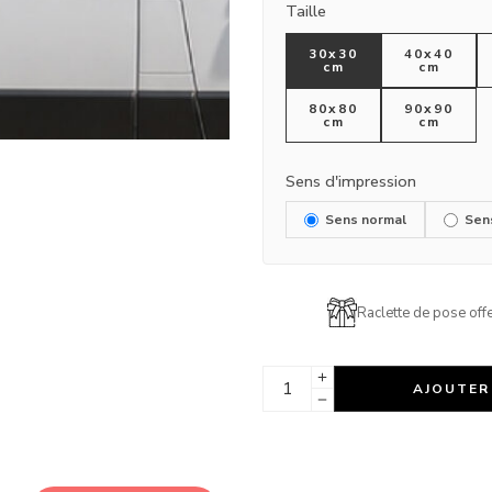
Taille
30x30
40x40
cm
cm
80x80
90x90
cm
cm
Sens d'impression
Sens normal
Sen
Raclette de pose offe
AJOUTER