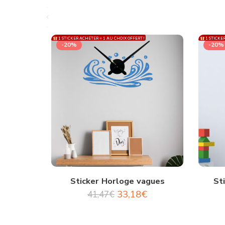
1 STICKER ACHETER = 1 AU CHOIX OFFERT !
1 STICKER
-20%
-20%
Sticker Horloge vagues
St
33,18
€
41,47
€