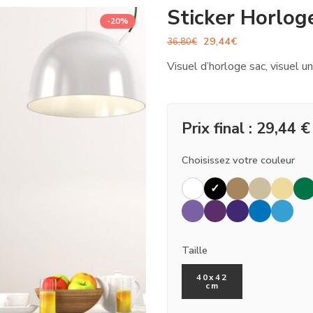
Sticker Horlog
-20%
29,44
€
36,80
€
Visuel d’horloge sac, visuel u
Prix final :
29,44
€
Choisissez votre couleur
Taille
40x42
cm