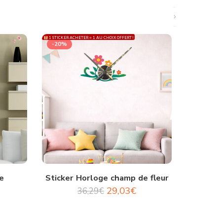
1 STICKER ACHETER = 1 AU CHOIX OFFERT !
1 STICKER ACH
-20%
-20%
e
Sticker Horloge champ de fleur
Sti
29,03
€
36,29
€