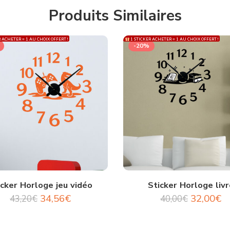
Produits Similaires
 ACHETER = 1 AU CHOIX OFFERT !
1 STICKER ACHETER = 1 AU CHOIX OFFERT !
-20%
icker Horloge jeu vidéo
Sticker Horloge livr
34,56
€
32,00
€
43,20
€
40,00
€